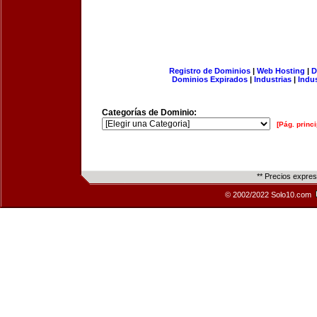
Registro de Dominios
|
Web Hosting
|
D
Dominios Expirados
|
Industrias
|
Indu
Categorías de Dominio:
[Pág. princi
** Precios expre
© 2002/2022 Solo10.com